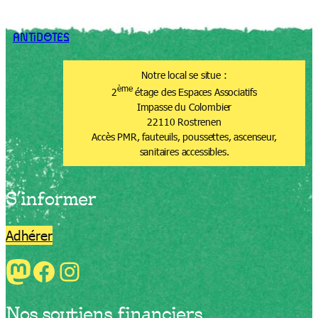
ANTiDOTES
Notre local se situe :
ème
2
étage des Espaces Associatifs
Impasse du Colombier
22110 Rostrenen
Accès PMR, fauteuils, poussettes, ascenseur,
sanitaires accessibles.
S’informer
Adhérer
Mastodon
Facebook
Instagram
Nos soutiens financiers