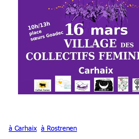
à Carhaix
à Rostrenen