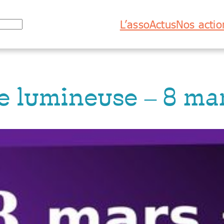
L’asso
Actus
Nos actio
 lumineuse – 8 ma