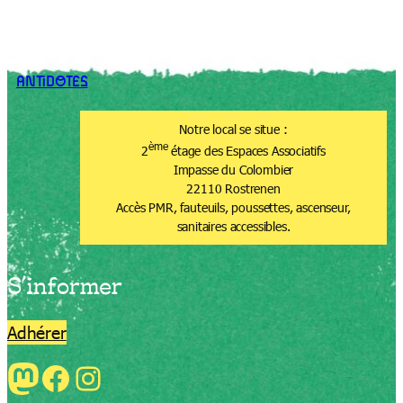
ANTiDOTES
Notre local se situe :
ème
2
étage des Espaces Associatifs
Impasse du Colombier
22110 Rostrenen
Accès PMR, fauteuils, poussettes, ascenseur,
sanitaires accessibles.
S’informer
Adhérer
Mastodon
Facebook
Instagram