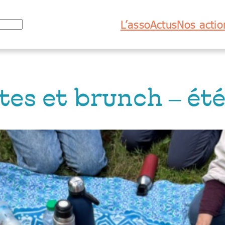
L’asso
Actus
Nos actio
tes et brunch – été