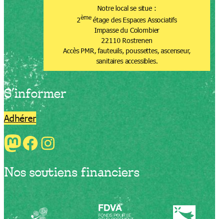
Notre local se situe :
ème
2
étage des Espaces Associatifs
Impasse du Colombier
22110 Rostrenen
Accès PMR, fauteuils, poussettes, ascenseur,
sanitaires accessibles.
S’informer
Adhérer
Mastodon
Facebook
Instagram
Nos soutiens financiers