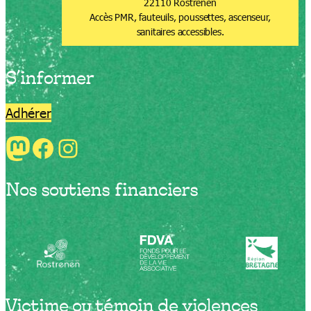
22110 Rostrenen
Accès PMR, fauteuils, poussettes, ascenseur,
sanitaires accessibles.
S’informer
Adhérer
Mastodon
Facebook
Instagram
Nos soutiens financiers
Victime ou témoin de violences