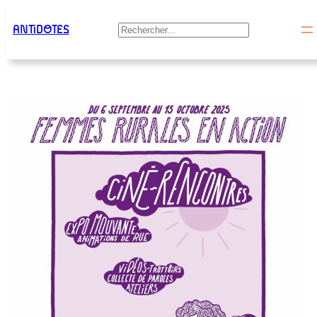
Aller
Étiquette :
à Botmeur
ANTiDOTES
Rechercher
au
contenu