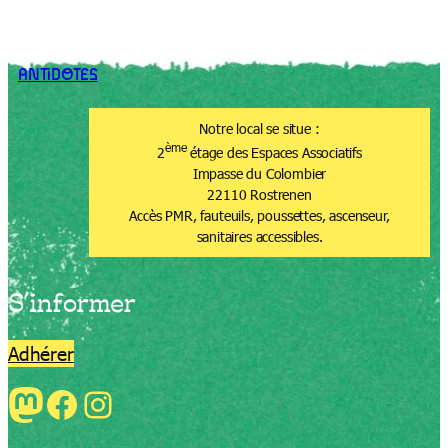
ANTiDOTES
Notre local se situe :
ème
2
étage des Espaces Associatifs
Impasse du Colombier
22110 Rostrenen
Accès PMR, fauteuils, poussettes, ascenseur,
sanitaires accessibles.
S’informer
Adhérer
Mastodon
Facebook
Instagram