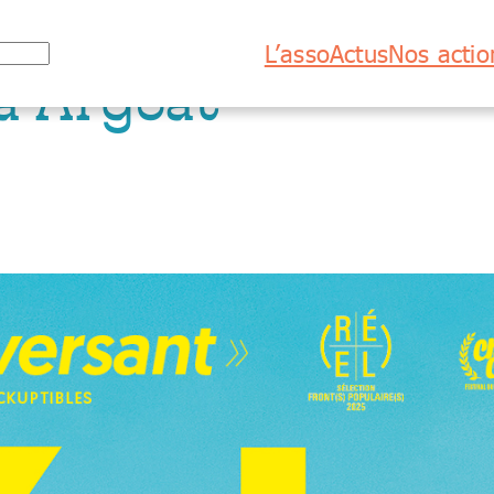
L’asso
Actus
Nos actio
a Argoat